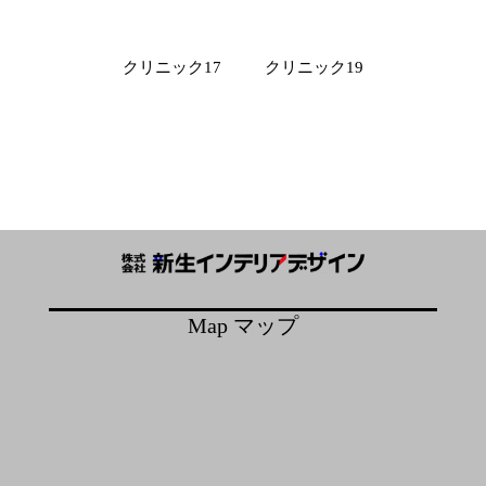
投
クリニック17
クリニック19
稿
ナ
ビ
ゲ
ー
シ
ョ
ン
Map マップ