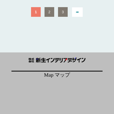
1
2
3
➡︎
Map マップ