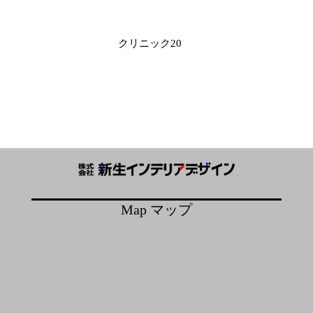
投
クリニック20
稿
ナ
ビ
ゲ
ー
シ
ョ
ン
Map マップ