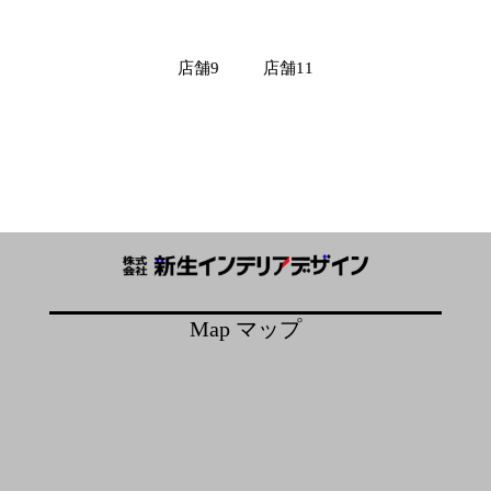
投
店舗9
店舗11
稿
ナ
ビ
ゲ
ー
シ
ョ
ン
Map マップ